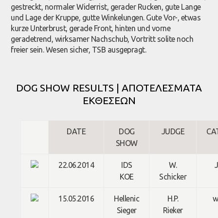
gestreckt, normaler Widerrist, gerader Rucken, gute Lange
und Lage der Kruppe, gutte Winkelungen. Gute Vor-, etwas
kurze Unterbrust, gerade Front, hinten und vorne
geradetrend, wirksamer Nachschub, Vortritt solite noch
freier sein. Wesen sicher, TSB ausgepragt.
DOG SHOW RESULTS | ΑΠΟΤΕΛΕΣΜΑΤΑ
ΕΚΘΕΣΕΩΝ
DATE
DOG
JUDGE
CA
SHOW
22.06.2014
IDS
W.
KOE
Schicker
15.05.2016
Hellenic
H.P.
w
Sieger
Rieker