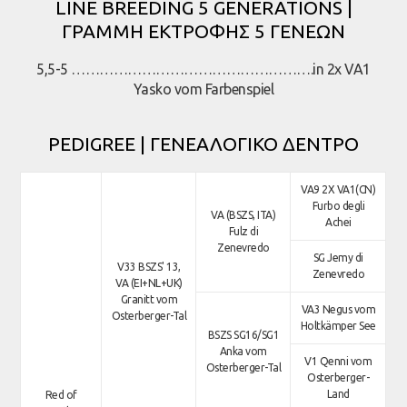
LINE BREEDING 5 GENERATIONS |
ΓΡΑΜΜΗ ΕΚΤΡΟΦΗΣ 5 ΓΕΝΕΩΝ
5,5-5 …………………………………………….in 2x VA1
Yasko vom Farbenspiel
PEDIGREE | ΓΕΝΕΑΛΟΓΙΚΟ ΔΕΝΤΡΟ
VA9 2X VA1(CN)
Furbo degli
VA (BSZS, ITA)
Achei
Fulz di
Zenevredo
SG Jemy di
V33 BSZS' 13,
Zenevredo
VA (EI+NL+UK)
Granitt vom
VA3 Negus vom
Osterberger-Tal
Holtkämper See
BSZS SG16/SG1
Anka vom
V1 Qenni vom
Osterberger-Tal
Osterberger-
Land
Red of