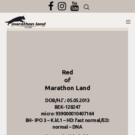
Red
of
Marathon Land
DOB/Η.Γ.: 05.05.2013
BEK-128247
micro: 939000010407164
BH- IPO 3 – K.kl.1 – HD: fast normal/ED:
normal – DNA