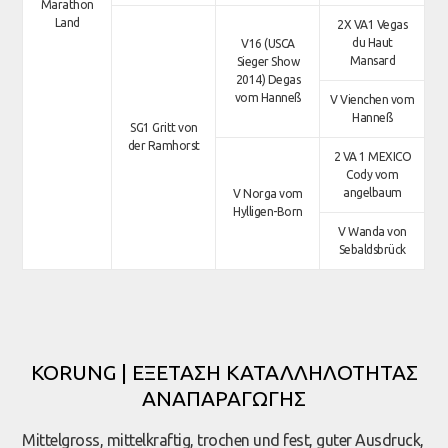
Marathon
Land
2X VA1 Vegas
du Haut
V16 (USCA
Mansard
Sieger Show
2014) Degas
vom Hanneß
V Vienchen vom
Hanneß
SG1 Gritt von
der Ramhorst
2 VA 1 MEXICO
Cody vom
angelbaum
V Norga vom
Hylligen-Born
V Wanda von
Sebaldsbrück
KORUNG | ΕΞΕΤΑΣΗ ΚΑΤΑΛΛΗΛΟΤΗΤΑΣ
ΑΝΑΠΑΡΑΓΩΓΗΣ
Mittelgross, mittelkraftig, trochen und fest, guter Ausdruck,