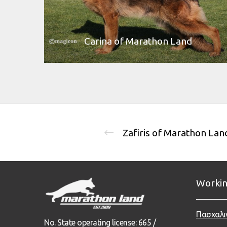
Carina of Marathon Land
Zafiris of Marathon Lan
Workin
Πασχαλι
No. State operating license: 665 /