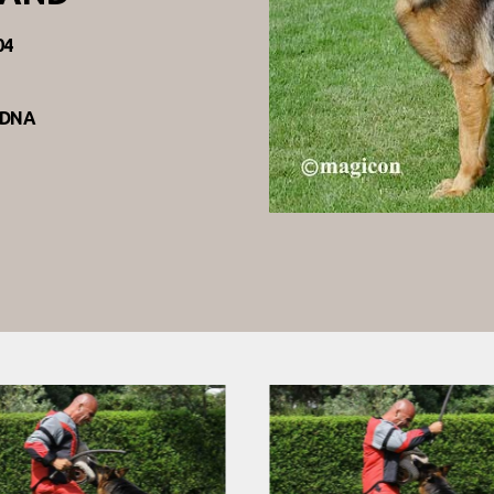
04
l DNA