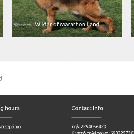
Wilder of Marathon Land
d
g hours
Contact Info
νό Ωράριο:
τηλ: 2294056420
Κινητό τηλέφωνο: 693225730