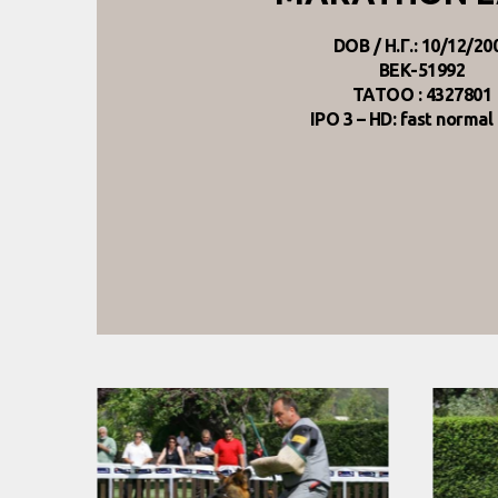
DOB / Η.Γ.: 10/12/20
BEK-51992
TATOO : 4327801
IPO 3 – HD: fast norma