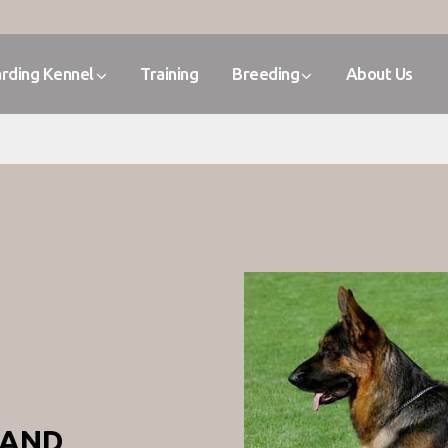
rding Kennel
Training
Breeding
About Us
LAND