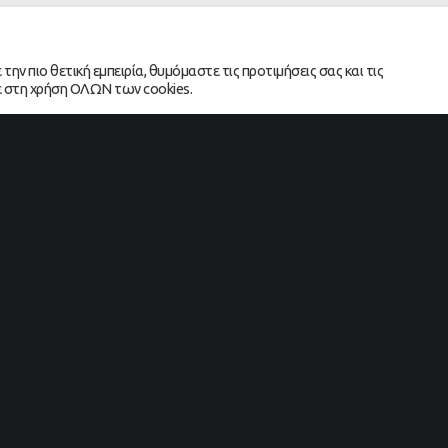
ν πιο θετική εμπειρία, θυμόμαστε τις προτιμήσεις σας και τις
ε στη χρήση ΟΛΩΝ των cookies.
1
2
Share!
g hours
Contact Info