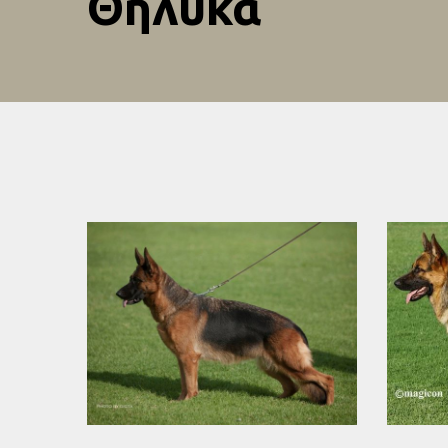
Θηλυκά