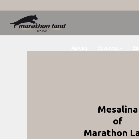
Αρχική
Ξενώνας
Εκ
Mesalina
of
Marathon L