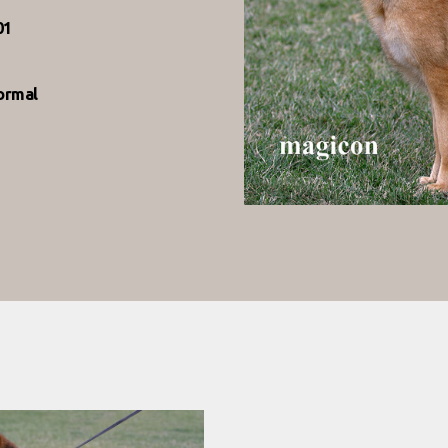
01
normal