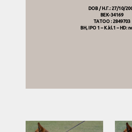
DOB / Η.Γ.: 27/10/20
BEK-34169
TATOO : 2849703
BH, IPO 1 – K.kl.1 – HD: 