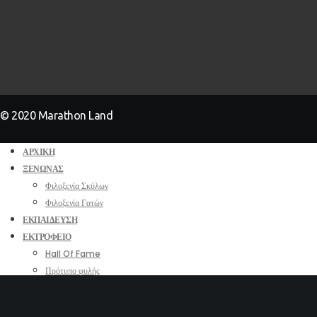
© 2020 Marathon Land
ΑΡΧΙΚΉ
ΞΕΝΏΝΑΣ
Φιλοξενία Σκύλων
Φιλοξενία Γατών
ΕΚΠΑΊΔΕΥΣΗ
ΕΚΤΡΟΦΕΊΟ
Hall Of Fame
Πρότυπο φυλής
Αρσενικά
Θηλυκά