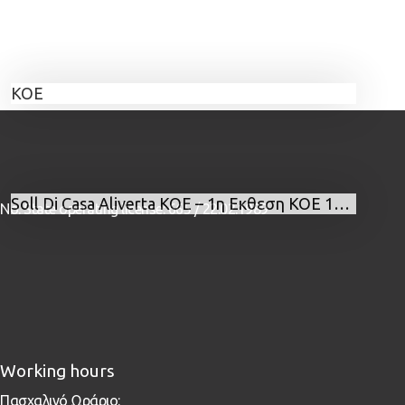
KOE
Soll Di Casa Aliverta KOE – 1η Εκθεση ΚΟΕ 1991 Καλύτερος Φυλής
No. State operating license: 665 / 22.02.1989
Working hours
Πασχαλινό Ωράριο: