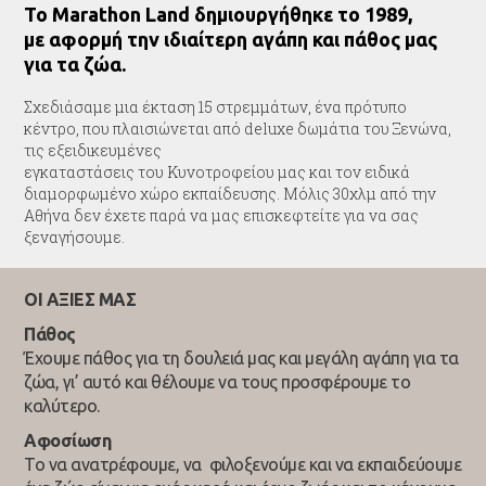
Το Marathon Land δημιουργήθηκε το 1989,
με αφορμή την ιδιαίτερη αγάπη και πάθος μας
για τα ζώα.
Σχεδιάσαμε μια έκταση 15 στρεμμάτων, ένα πρότυπο
κέντρο, που πλαισιώνεται από deluxe δωμάτια του Ξενώνα,
τις εξειδικευμένες
εγκαταστάσεις του Κυνοτροφείου μας και τον ειδικά
διαμορφωμένο χώρο εκπαίδευσης. Μόλις 30χλμ από την
Αθήνα δεν έχετε παρά να μας επισκεφτείτε για να σας
ξεναγήσουμε.
ΟΙ ΑΞΙΕΣ ΜΑΣ
Πάθος
Έχουμε πάθος για τη δουλειά μας και μεγάλη αγάπη για τα
ζώα, γι’ αυτό και θέλουμε να τους προσφέρουμε το
καλύτερο.
Αφοσίωση
Το να ανατρέφουμε, να φιλοξενούμε και να εκπαιδεύουμε