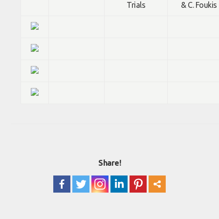
Trials
& C. Foukis
Share!