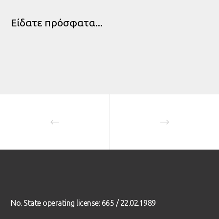
Είδατε πρόσφατα...
Aruba Alani of Marathon Land
Carina of Marathon Land
Wilder of Marathon Land
No. State operating license: 665 / 22.02.1989