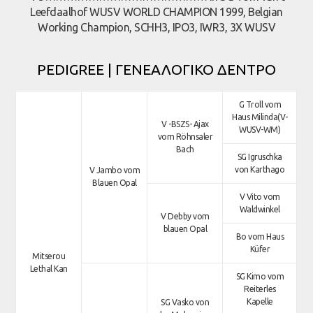
Leefdaalhof WUSV WORLD CHAMPION 1999, Belgian
Working Champion, SCHH3, IPO3, IWR3, 3X WUSV
PEDIGREE | ΓΕΝΕΑΛΟΓΙΚΟ ΔΕΝΤΡΟ
G Troll vom
Haus Milinda(V-
V -BSZS- Ajax
WUSV-WM)
vom Röhnsaler
Bach
SG Igruschka
von Karthago
V Jambo vom
Blauen Opal
V Vito vom
Waldwinkel
V Debby vom
blauen Opal
Bo vom Haus
Küfer
Mitserou
Lethal Kan
SG Kimo vom
Reiterles
Kapelle
SG Vasko von