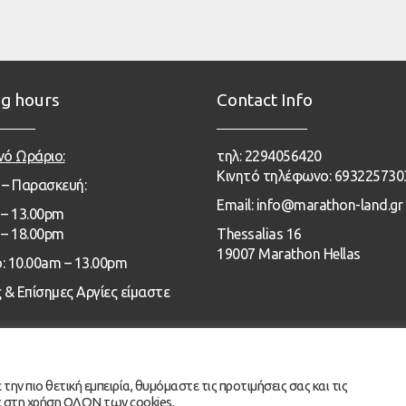
g hours
Contact Info
νό Ωράριο:
τηλ: 2294056420
Κινητό τηλέφωνο: 693225730
 – Παρασκευή:
Email: info@marathon-land.gr
– 13
.00pm
 – 18.00pm
Thessalias 16
19007 Marathon Hellas
: 10.00am – 13.00pm
 & Επίσημες Αργίες είμαστε
ν πιο θετική εμπειρία, θυμόμαστε τις προτιμήσεις σας και τις
© 2020 Marathon Land
ε στη χρήση ΟΛΩΝ των cookies.