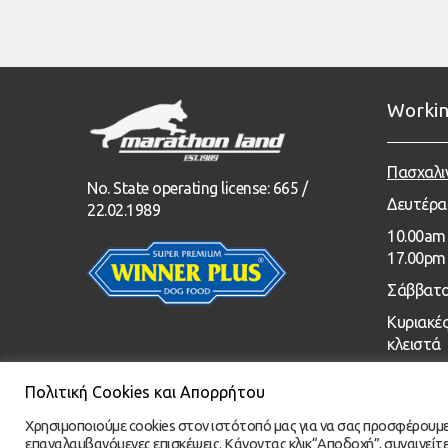
Workin
Πασχαλι
No. State operating license: 665 /
Δευτέρα
22.02.1989
1
0.00
am 
17.00pm
Σάββατο
Κυριακές
κλειστά
Πολιτική Cookies και Απορρήτου
Χρησιμοποιούμε cookies στον ιστότοπό μας για να σας προσφέρουμε τη
επαναλαμβανόμενες επισκέψεις. Κάνοντας κλικ“Αποδοχή”, συναινείτ