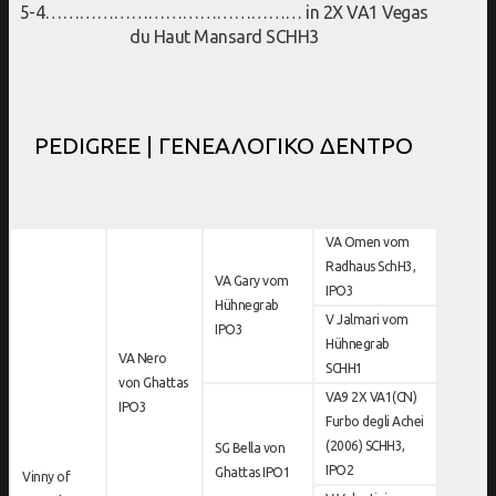
5-4……………………………………… in 2X VA1 Vegas
du Haut Mansard SCHH3
PEDIGREE | ΓΕΝΕΑΛΟΓΙΚΟ ΔΕΝΤΡΟ
VA Omen vom
Radhaus SchH3,
VA Gary vom
IPO3
Hühnegrab
V Jalmari vom
IPO3
Hühnegrab
VA Nero
SCHH1
von Ghattas
VA9 2X VA1(CN)
IPO3
Furbo degli Achei
(2006) SCHH3,
SG Bella von
IPO2
Ghattas IPO1
Vinny of