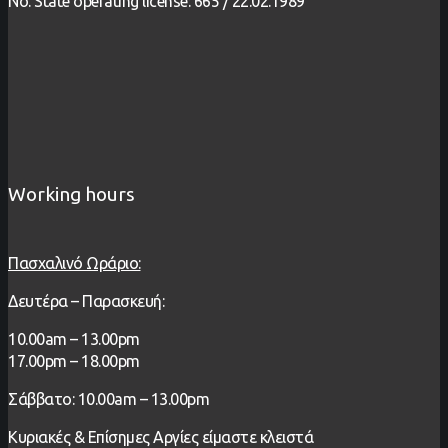
No. State operating license: 665 / 22.02.1989
Working hours
Πασχαλινό Ωράριο:
Δευτέρα – Παρασκευή:
1
0.00
am – 13
.00pm
17.00pm – 18.00pm
Σάββατο: 10.00am – 13.00pm
Κυριακές & Επίσημες Αργίες είμαστε κλειστά