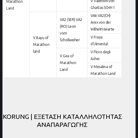
V Valentini von
Marathon
Ghattas SCHH 1
Land
VA6 VA2(CH)
VA2 (SER) VA2
Arex von der
(RO) Leon
Wilhelmswarte
vom
V Fraya
V Bayu of
Schollweiher
d’Ulmental
Marathon
land
V Floro degli
V Gea of
Achei
Marathon
V Mesalina of
Land
Marathon Land
KORUNG | ΕΞΕΤΑΣΗ ΚΑΤΑΛΛΗΛΟΤΗΤΑΣ
ΑΝΑΠΑΡΑΓΩΓΗΣ