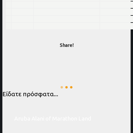
Share!
Είδατε πρόσφατα...
Aruba Alani of Marathon Land