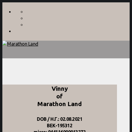
Vinny
of
Marathon Land
DOB / Η.Γ.: 02.08.2021
BEK-195312
micro: 944116000013272