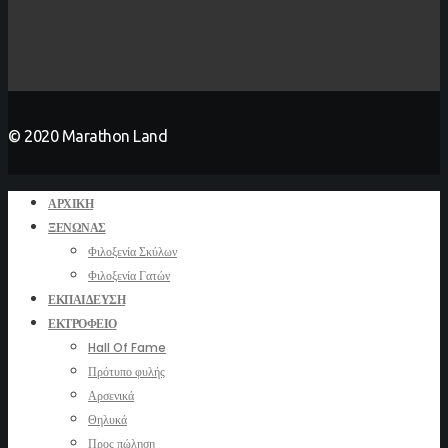
© 2020 Marathon Land
ΑΡΧΙΚΉ
ΞΕΝΏΝΑΣ
Φιλοξενία Σκύλων
Φιλοξενία Γατών
ΕΚΠΑΊΔΕΥΣΗ
ΕΚΤΡΟΦΕΊΟ
Hall Of Fame
Πρότυπο φυλής
Αρσενικά
Θηλυκά
Προς πώληση