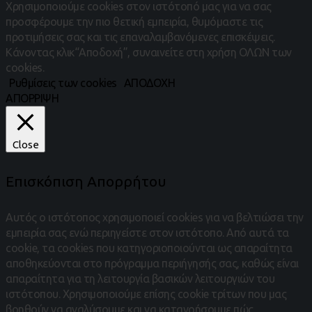
Χρησιμοποιούμε cookies στον ιστότοπό μας για να σας
προσφέρουμε την πιο θετική εμπειρία, θυμόμαστε τις
προτιμήσεις σας και τις επαναλαμβανόμενες επισκέψεις.
Κάνοντας κλικ“Αποδοχή”, συναινείτε στη χρήση ΟΛΩΝ των
cookies.
Ρυθμίσεις των cookies
ΑΠΟΔΟΧΗ
ΑΠΟΡΡΙΨΗ
Close
Επισκόπιση Απορρήτου
Αυτός ο ιστότοπος χρησιμοποιεί cookies για να βελτιώσει την
εμπειρία σας ενώ περιηγείστε στον ιστότοπο.
Από αυτά τα
cookie, τα cookies που κατηγοριοποιούνται ως απαραίτητα
αποθηκεύονται στο πρόγραμμα περιήγησής σας, καθώς είναι
απαραίτητα για τη λειτουργία βασικών λειτουργιών του
ιστότοπου.
Χρησιμοποιούμε επίσης cookie τρίτων που μας
βοηθούν να αναλύσουμε και να κατανοήσουμε πώς