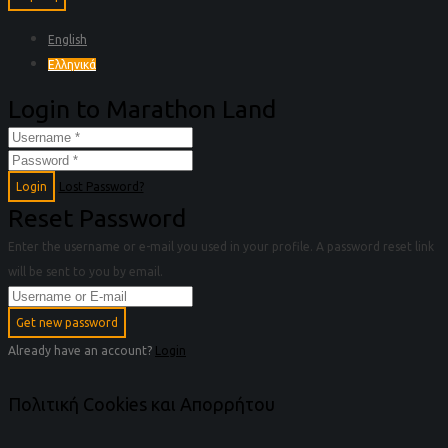
English
Ελληνικά
Login to Marathon Land
Login
Lost Password?
Reset Password
Enter the username or e-mail you used in your profile. A password reset link
will be sent to you by email.
Get new password
Already have an account?
Login
Πολιτική Cookies και Απορρήτου